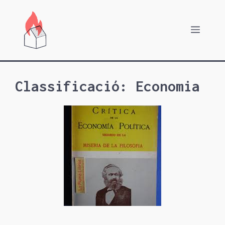
Vés
al
Menú
contingut
Classificació:
Economia