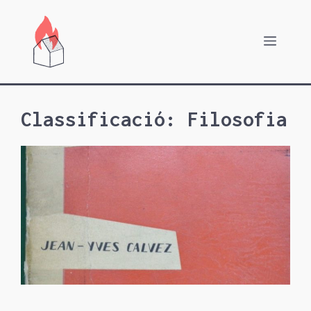
Vés
al
Menú
contingut
Classificació:
Filosofia