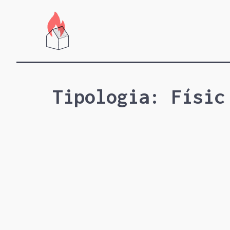
Vés
al
contingut
Tipologia:
Físic