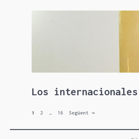
Los internacionales
Pàgina
Pàgina
Pàgina
1
2
…
16
Següent
→